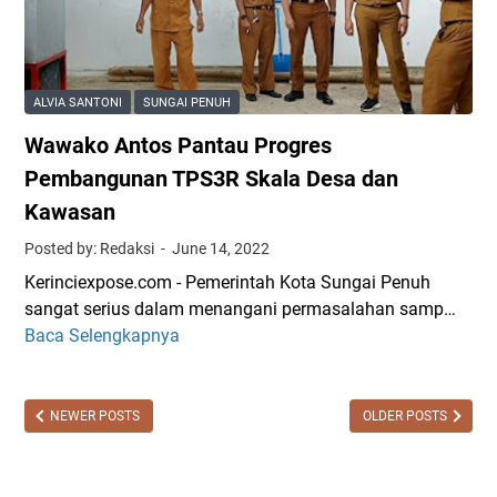
u
u
a
k
n
k
s
W
a
e
h
m
ALVIA SANTONI
SUNGAI PENUH
s
a
P
Wawako Antos Pantau Progres
D
t
a
i
s
h
Pembangunan TPS3R Skala Desa dan
g
A
l
Kawasan
e
p
a
Posted by: Redaksi
June 14, 2022
l
p
w
a
M
a
Kerinciexpose.com - Pemerintah Kota Sungai Penuh
r
e
n
sangat serius dalam menangani permasalahan samp…
n
B
Baca Selengkapnya
W
g
h
a
a
a
w
t
k
a
NEWER POSTS
OLDER POSTS
a
t
k
s
i
o
n
K