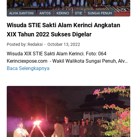
m
k
a
a
o
t
ALVIA SANTONI
ANTOS
KERINCI
STIE
SUNGAI PENUH
d
A
e
Wisuda STIE Sakti Alam Kerinci Angkatan
i
n
g
t
i
XIX Tahun 2022 Sukses Digelar
o
&
Posted by: Redaksi
October 13, 2022
s
A
Wisuda XIX STIE Sakti Alam Kerinci. Foto: 064
s
k
Kerinciexpose.com - Wakil Walikota Sungai Penuh, Alv…
a
s
Baca Selengkapnya
W
a
i
i
t
P
s
H
e
u
a
n
d
d
u
a
i
r
S
r
u
T
i
n
I
P
a
E
i
n