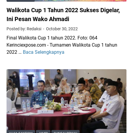
a
Walikota Cup 1 Tahun 2022 Sukses Digelar,
n
a
Ini Pesan Wako Ahmadi
a
Posted by: Redaksi
October 30, 2022
n
Final Walikota Cup 1 tahun 2022. Foto: 064
M
Kerinciexpose.com - Turnamen Walikota Cup 1 tahun
T
2022 …
Baca Selengkapnya
W
Q
a
K
l
e
i
-
k
5
o
1
t
T
a
i
C
n
u
g
p
k
1
a