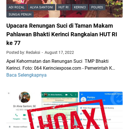
S
s
S
ADI ROZAL
ALVIA SANTONI
HUT RI
KERINCI
POLRES
a
a
t
SUNGAI PENUH
k
h
u
Upacara Renungan Suci di Taman Makam
t
S
n
i
a
Pahlawan Bhakti Kerinci Rangkaian HUT RI
t
A
m
i
ke 77
l
b
n
Posted by: Redaksi
August 17, 2022
a
u
g
m
t
Apel Kehormatan dan Renungan Suci TMP Bhakti
S
K
K
Kerinci. Foto: 064 Kerinciexpose.com - Pemerintah K…
e
e
a
Baca Selengkapnya
-
U
r
p
P
p
i
o
r
a
n
l
o
c
c
d
v
a
i
a
i
r
A
J
n
a
n
a
s
R