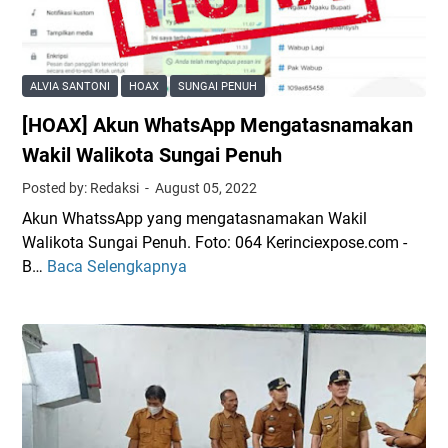
g
m
i
e
k
b
J
n
a
i
a
u
t
m
n
ALVIA SANTONI
HOAX
SUNGAI PENUH
a
b
g
n
[HOAX] Akun WhatsApp Mengatasnamakan
i
a
X
n
Wakil Walikota Sungai Penuh
I
S
Posted by: Redaksi
August 05, 2022
X
u
T
Akun WhatssApp yang mengatasnamakan Wakil
c
a
Walikota Sungai Penuh. Foto: 064 Kerinciexpose.com -
i
h
B…
Baca Selengkapnya
[
d
u
H
i
n
O
T
2
A
a
0
X
m
2
]
a
2
A
n
S
k
M