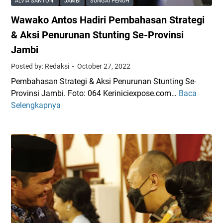
ALVIA SANTONI
JAMBI
SUNGAI PENUH
T
t
Wawako Antos Hadiri Pembahasan Strategi
a
P
h
r
& Aksi Penurunan Stunting Se-Provinsi
u
o
Jambi
n
v
Posted by: Redaksi
October 27, 2022
2
i
0
n
Pembahasan Strategi & Aksi Penurunan Stunting Se-
2
s
Provinsi Jambi. Foto: 064 Keriniciexpose.com…
Baca
W
2
i
Selengkapnya
a
S
J
w
u
a
a
k
m
k
s
b
o
e
i
A
s
d
n
D
i
t
i
K
o
g
o
s