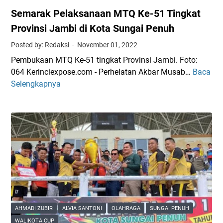
Semarak Pelaksanaan MTQ Ke-51 Tingkat
Provinsi Jambi di Kota Sungai Penuh
Posted by: Redaksi
November 01, 2022
Pembukaan MTQ Ke-51 tingkat Provinsi Jambi. Foto:
064 Kerinciexpose.com - Perhelatan Akbar Musab…
Baca
S
Selengkapnya
e
m
a
r
a
k
P
e
l
a
k
AHMADI ZUBIR
ALVIA SANTONI
OLAHRAGA
SUNGAI PENUH
s
WALIKOTA CUP