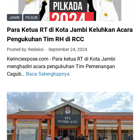
C
j
a
a
u
r
g
t
JAMBI
PILGUB
k
u
i
Para Ketua RT di Kota Jambi Keluhkan Acara
o
b
V
b
R
i
Pengukuhan Tim RH di RCC
a
H
d
Posted by: Redaksi
September 24, 2024
B
e
Kerinciexpose.com - Para ketua RT di Kota Jambi
a
o
menghadiri acara pengukuhan Tim Pemenangan
g
V
Cagub…
Baca Selengkapnya
P
i
i
a
b
r
r
a
a
a
g
l
K
i
C
e
D
a
t
u
g
u
i
u
a
t
b