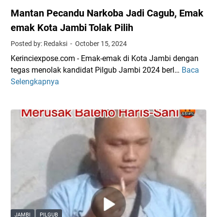
Mantan Pecandu Narkoba Jadi Cagub, Emak
emak Kota Jambi Tolak Pilih
Posted by: Redaksi
October 15, 2024
Kerinciexpose.com - Emak-emak di Kota Jambi dengan
tegas menolak kandidat Pilgub Jambi 2024 berl…
Baca
M
Selengkapnya
a
n
t
a
n
P
e
c
a
n
d
u
JAMBI
PILGUB