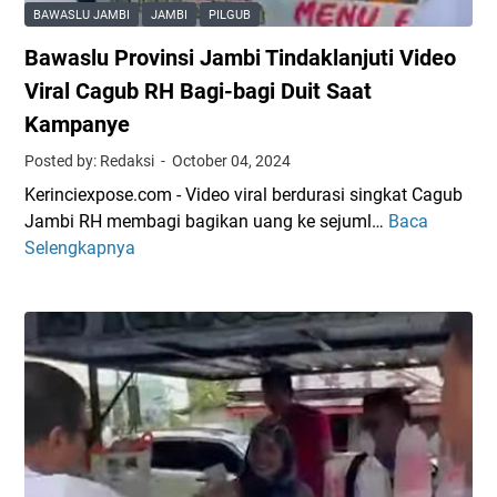
a
d
n
BAWASLU JAMBI
JAMBI
PILGUB
g
u
i
Bawaslu Provinsi Jambi Tindaklanjuti Video
u
g
b
a
Viral Cagub RH Bagi-bagi Duit Saat
J
R
Kampanye
a
H
Posted by: Redaksi
October 04, 2024
m
T
b
a
Kerinciexpose.com - Video viral berdurasi singkat Cagub
i
k
Jambi RH membagi bagikan uang ke sejuml…
Baca
B
R
T
Selengkapnya
a
H
e
w
A
p
a
k
a
s
u
t
l
i
i
u
P
J
P
e
a
r
r
n
o
n
j
v