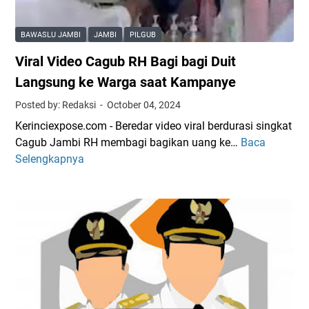
a
i
i
h
n
BAWASLU JAMBI
JAMBI
PILGUB
J
s
a
Viral Video Cagub RH Bagi bagi Duit
i
d
J
Langsung ke Warga saat Kampanye
i
a
Posted by: Redaksi
October 04, 2024
P
m
e
Kerinciexpose.com - Beredar video viral berdurasi singkat
b
n
Cagub Jambi RH membagi bagikan uang ke…
Baca
V
i
y
Selengkapnya
i
T
a
r
i
l
a
n
a
l
d
h
V
a
g
i
k
u
d
l
n
e
a
a
o
n
N