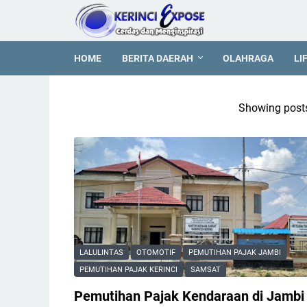
HOME
BERITA DAERAH
OLAHRAGA
LI
Showing posts
LALULINTAS
OTOMOTIF
PEMUTIHAN PAJAK JAMBI
PEMUTIHAN PAJAK KERINCI
SAMSAT
Pemutihan Pajak Kendaraan di Jambi