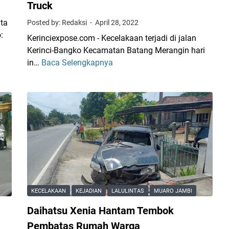
Truck
a
a
ta
Posted by: Redaksi
April 28, 2022
n
h
:
S
d
Kerinciexpose.com - Kecelakaan terjadi di jalan
a
i
Kerinci-Bangko Kecamatan Batang Merangin hari
y
J
in…
Baca Selengkapnya
F
u
a
o
r
l
r
D
a
t
a
n
u
r
T
n
i
a
e
K
n
r
e
j
N
r
u
y
i
n
u
KECELAKAAN
KEJADIAN
LALULINTAS
MUARO JAMBI
n
g
n
c
P
Daihatsu Xenia Hantam Tembok
g
i
a
s
Pembatas Rumah Warga