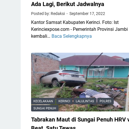
Ada Lagi, Berikut Jadwalnya
Posted by: Redaksi
September 17, 2022
Kantor Samsat Kabupaten Kerinci. Foto: Ist
Kerinciexpose.com - Pemerintah Provinsi Jambi
kembali…
Baca Selengkapnya
P
e
m
u
t
i
h
a
n
P
KECELAKAAN
KERINCI
LALULINTAS
POLRES
a
SUNGAI PENUH
j
Tabrakan Maut di Sungai Penuh HRV 
a
k
Beat, Satu Tewas