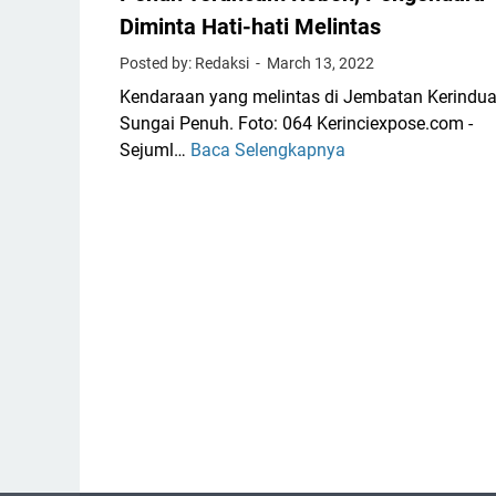
d
t
n
Diminta Hati-hati Melintas
i
,
y
a
S
a
Posted by: Redaksi
March 13, 2022
n
a
Kendaraan yang melintas di Jembatan Kerindu
g
t
Sungai Penuh. Foto: 064 Kerinciexpose.com -
i
u
Sejuml…
Baca Selengkapnya
P
n
T
l
,
e
a
A
w
n
n
a
g
g
s
J
g
e
o
m
t
b
a
a
P
t
o
a
l
n
r