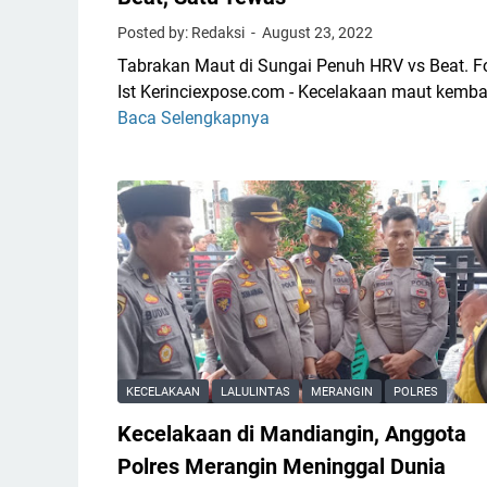
K
Posted by: Redaksi
August 23, 2022
e
Tabrakan Maut di Sungai Penuh HRV vs Beat. F
n
Ist Kerinciexpose.com - Kecelakaan maut kemba
d
Baca Selengkapnya
T
a
a
r
b
a
r
a
a
n
k
d
a
i
n
J
M
a
a
m
u
b
KECELAKAAN
LALULINTAS
MERANGIN
POLRES
t
i
Kecelakaan di Mandiangin, Anggota
d
A
i
d
Polres Merangin Meninggal Dunia
S
a