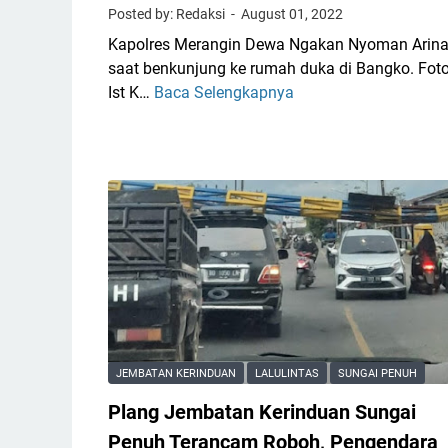
Posted by: Redaksi
August 01, 2022
u
L
Kapolres Merangin Dewa Ngakan Nyoman Arina
n
a
saat benkunjung ke rumah duka di Bangko. Foto
g
g
Ist K…
Baca Selengkapnya
K
a
i
e
i
,
c
P
B
e
e
e
l
n
r
a
u
i
k
h
k
a
H
u
a
R
t
n
V
J
d
v
a
i
s
d
JEMBATAN KERINDUAN
LALULINTAS
SUNGAI PENUH
M
B
w
a
e
a
Plang Jembatan Kerinduan Sungai
n
a
l
Penuh Terancam Roboh, Pengendara