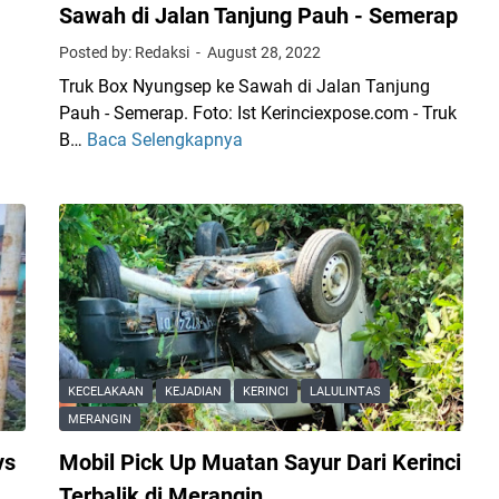
Sawah di Jalan Tanjung Pauh - Semerap
Posted by: Redaksi
August 28, 2022
Truk Box Nyungsep ke Sawah di Jalan Tanjung
Pauh - Semerap. Foto: Ist Kerinciexpose.com - Truk
B…
Baca Selengkapnya
H
i
n
d
a
r
i
M
o
t
KECELAKAAN
KEJADIAN
KERINCI
LALULINTAS
o
MERANGIN
r
vs
Mobil Pick Up Muatan Sayur Dari Kerinci
,
T
Terbalik di Merangin