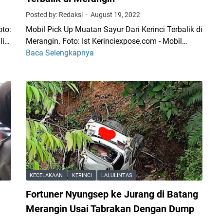
r
Posted by: Redaksi
August 19, 2022
u
oto:
Mobil Pick Up Muatan Sayur Dari Kerinci Terbalik di
k
li…
Merangin. Foto: Ist Kerinciexpose.com - Mobil…
B
Baca Selengkapnya
M
o
o
x
b
N
i
y
l
u
P
n
i
g
c
s
k
e
U
p
p
k
KECELAKAAN
KERINCI
LALULINTAS
M
e
Fortuner Nyungsep ke Jurang di Batang
u
S
a
a
Merangin Usai Tabrakan Dengan Dump
t
w