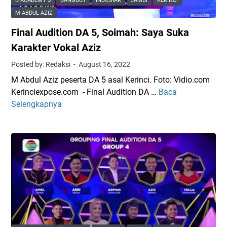
D ACADEMY 5
DANGDUT
INDOSIAR
JAMBI
KERINCI
r
M ABDUL AZIZ
i
Final Audition DA 5, Soimah: Saya Suka
s
-
Karakter Vokal Aziz
S
Posted by: Redaksi
August 16, 2022
a
M Abdul Aziz peserta DA 5 asal Kerinci. Foto: Vidio.com
n
Kerinciexpose.com - Final Audition DA …
Baca
F
i
Selengkapnya
i
:
n
E
a
l
l
e
A
k
u
t
d
a
i
b
t
i
i
l
o