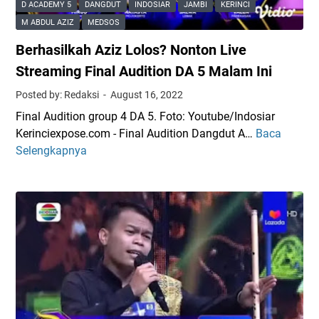
i
D ACADEMY 5
DANGDUT
INDOSIAR
JAMBI
KERINCI
n
t
M ABDUL AZIZ
MEDSOS
D
a
Berhasilkah Aziz Lolos? Nonton Live
A
s
5
,
Streaming Final Audition DA 5 Malam Ini
,
K
Posted by: Redaksi
August 16, 2022
S
a
Final Audition group 4 DA 5. Foto: Youtube/Indosiar
o
m
Kerinciexpose.com - Final Audition Dangdut A…
Baca
B
i
p
Selengkapnya
e
m
a
r
a
n
h
h
y
a
:
e
s
S
A
i
a
k
l
y
b
k
a
a
a
S
r
h
u
d