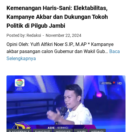
Kemenangan Haris-Sani: Elektabilitas,
Kampanye Akbar dan Dukungan Tokoh
Politik di Pilgub Jambi
Posted by: Redaksi
November 22, 2024
Opini Oleh: Yulfi Alfikri Noer S.IP., M.AP * Kampanye
akbar pasangan calon Gubernur dan Wakil Gub…
Baca
K
Selengkapnya
e
m
e
n
a
n
g
a
n
H
a