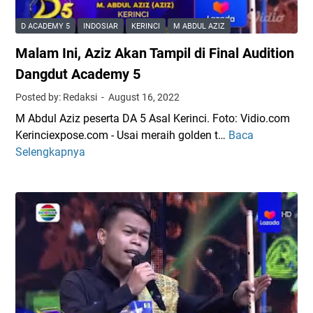
A
k
a
z
a
n
D ACADEMY 5
INDOSIAR
KERINCI
M ABDUL AZIZ
i
K
D
Malam Ini, Aziz Akan Tampil di Final Audition
z
a
u
L
r
Dangdut Academy 5
k
o
a
u
Posted by: Redaksi
August 16, 2022
l
k
n
M Abdul Aziz peserta DA 5 Asal Kerinci. Foto: Vidio.com
o
t
g
Kerinciexpose.com - Usai meraih golden t…
Baca
M
s
e
a
Selengkapnya
a
?
r
n
l
N
V
T
a
o
o
o
m
n
k
k
I
t
a
o
n
o
l
h
i
n
A
P
,
L
z
o
A
i
i
l
z
v
z
i