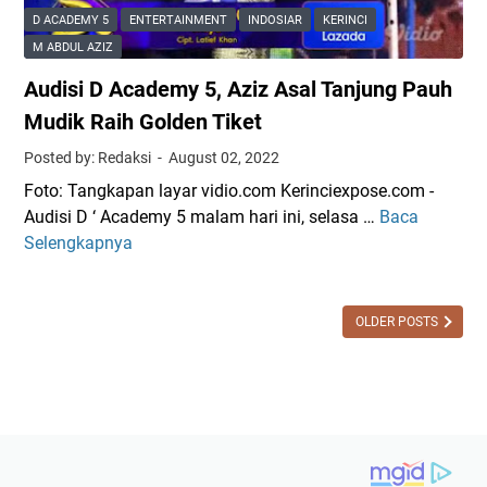
i
e
t
D ACADEMY 5
ENTERTAINMENT
INDOSIAR
KERINCI
z
S
i
M ABDUL AZIZ
A
t
k
Audisi D Academy 5, Aziz Asal Tanjung Pauh
k
r
d
a
e
Mudik Raih Golden Tiket
i
n
a
P
Posted by: Redaksi
August 02, 2022
T
m
i
Foto: Tangkapan layar vidio.com Kerinciexpose.com -
a
i
l
Audisi D ‘ Academy 5 malam hari ini, selasa …
Baca
A
m
n
g
Selengkapnya
u
p
g
u
d
i
F
b
i
l
i
J
s
OLDER POSTS
d
n
a
i
i
a
m
D
F
l
b
A
i
A
i
c
n
u
a
a
d
d
l
i