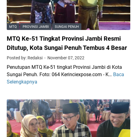
k
s
a
e
n
s
B
P
MTQ
PROVINSI JAMBI
SUNGAI PENUH
o
e
n
MTQ Ke-51 Tingkat Provinsi Jambi Resmi
l
u
a
Ditutup, Kota Sungai Penuh Tembus 4 Besar
s
k
Posted by: Redaksi
November 07, 2022
K
s
a
Penutupan MTQ Ke-51 tingkat Provinsi Jambi di Kota
a
f
Sungai Penuh. Foto: 064 Kerinciexpose.com - K…
Baca
M
n
i
Selengkapnya
T
a
l
Q
a
a
K
n
h
e
S
B
-
u
e
5
k
r
1
s
p
T
e