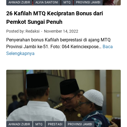
AHMADI ZUBIR
ALVIA SANTONI
MTQ
PROVINSI JAMBI
26 Kafilah MTQ Kecipratan Bonus dari
Pemkot Sungai Penuh
Posted by: Redaksi
November 14, 2022
Penyerahan bonus Kafilah berprestasi di ajang MTQ
Provinsi Jambi ke-51. Foto: 064 Kerinciexpose…
Baca
2
Selengkapnya
6
K
a
f
i
l
a
h
M
T
Q
AHMADI ZUBIR
MTQ
PRESTASI
PROVINSI JAMBI