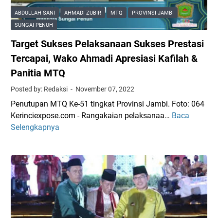
P
s
ABDULLAH SANI
AHMADI ZUBIR
MTQ
PROVINSI JAMBI
e
i
SUNGAI PENUH
m
,
k
Target Sukses Pelaksanaan Sukses Prestasi
W
o
a
Tercapai, Wako Ahmadi Apresiasi Kafilah &
t
k
Panitia MTQ
S
o
u
Posted by: Redaksi
November 07, 2022
A
n
h
Penutupan MTQ Ke-51 tingkat Provinsi Jambi. Foto: 064
g
m
Kerinciexpose.com - Rangakaian pelaksanaa…
Baca
T
a
a
Selengkapnya
a
i
d
r
P
i
g
e
S
e
n
e
t
u
r
S
h
a
u
h
k