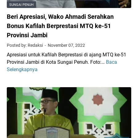
K
SUNGAI PENUH
e
Beri Apresiasi, Wako Ahmadi Serahkan
c
i
Bonus Kafilah Berprestasi MTQ ke-51
p
Provinsi Jambi
r
Posted by: Redaksi
November 07, 2022
a
t
Apresiasi untuk Kafilah Berprestasi di ajang MTQ ke-51
a
Provinsi Jambi di Kota Sungai Penuh. Foto:…
Baca
B
n
Selengkapnya
e
B
r
o
i
n
A
u
p
s
r
d
e
a
s
r
i
i
a