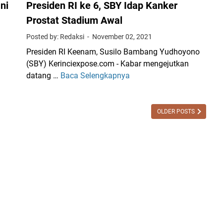
r
ni
Presiden RI ke 6, SBY Idap Kanker
P
a
r
Prostat Stadium Awal
D
i
Posted by: Redaksi
November 02, 2021
i
a
t
Presiden RI Keenam, Susilo Bambang Yudhoyono
I
u
(SBY) Kerinciexpose.com - Kabar mengejutkan
s
d
datang …
Baca Selengkapnya
P
e
i
r
n
n
e
g
g
s
2
OLDER POSTS
G
i
T
a
d
a
g
e
h
a
n
u
l
R
n
C
I
M
e
k
e
g
e
n
a
6
a