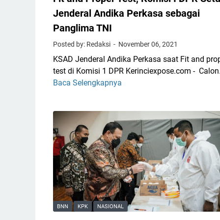
P
Jenderal Andika Perkasa sebagai
e
Panglima TNI
r
t
Posted by: Redaksi
November 06, 2021
a
KSAD Jenderal Andika Perkasa saat Fit and pro
m
test di Komisi 1 DPR Kerinciexpose.com - Calo
a
Baca Selengkapnya
F
y
i
a
t
n
a
g
n
P
d
u
P
n
r
y
o
a
p
M
e
BNN
KPK
NASIONAL
o
r
b