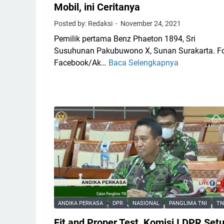
Mobil, ini Ceritanya
Posted by: Redaksi
November 24, 2021
Pemilik pertama Benz Phaeton 1894, Sri
Susuhunan Pakubuwono X, Sunan Surakarta. Fo
Facebook/Ak…
Baca Selengkapnya
O
r
a
n
g
I
n
d
o
n
e
s
ANDIKA PERKASA
DPR
NASIONAL
PANGLIMA TNI
TN
i
a
Fit and Proper Test, Komisi I DPR Setu