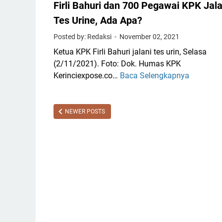
Firli Bahuri dan 700 Pegawai KPK Jala
T
i
e
Tes Urine, Ada Apa?
l
s
,
Posted by: Redaksi
November 02, 2021
t
i
Ketua KPK Firli Bahuri jalani tes urin, Selasa
,
n
(2/11/2021). Foto: Dok. Humas KPK
K
i
Kerinciexpose.co…
Baca Selengkapnya
F
o
C
i
m
e
r
i
r
l
s
NEWER POSTS
i
i
i
t
B
I
a
a
D
n
h
P
y
u
R
a
r
S
i
e
d
t
a
u