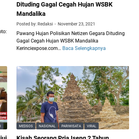
Dituding Gagal Cegah Hujan WSBK
Mandalika
Posted by: Redaksi
November 23, 2021
to:
Pawang Hujan Polisikan Netizen Gegara Dituding
Gagal Cegah Hujan WSBK Mandalika
Kerinciexpose.com…
Baca Selengkapnya
P
a
w
a
n
g
H
u
j
a
n
I
MEDSOS
NASIONAL
PARIWISATA
VIRAL
P
jui
Kisah Seorang Pria Iseng 2 Tahun
o