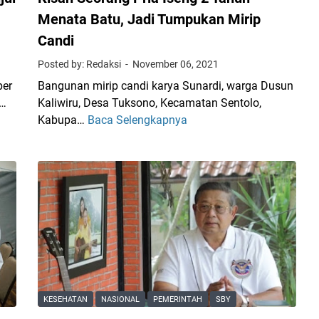
l
Menata Batu, Jadi Tumpukan Mirip
i
Candi
s
Posted by: Redaksi
November 06, 2021
i
k
per
Bangunan mirip candi karya Sunardi, warga Dusun
a
n…
Kaliwiru, Desa Tuksono, Kecamatan Sentolo,
n
Kabupa…
Baca Selengkapnya
K
N
i
e
s
t
a
i
h
z
S
e
e
n
o
G
r
e
a
g
n
KESEHATAN
NASIONAL
PEMERINTAH
SBY
a
g