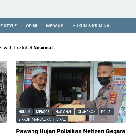
FE STYLE
OPINI
MEDSOS
HUKUM & KRIMINAL
 with the label
Nasional
HUKUM
MEDSOS
NASIONAL
OLAHRAGA
POLISI
SIRKUIT MANDALIKA
VIRAL
Pawang Hujan Polisikan Netizen Gegara