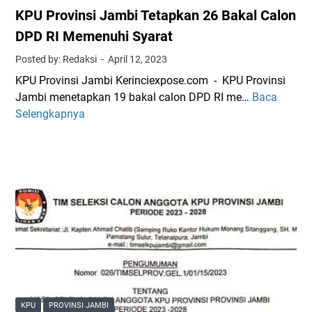
s
e
KPU Provinsi Jambi Tetapkan 26 Bakal Calon
i
i
r
J
DPD RI Memenuhi Syarat
J
p
a
a
i
Posted by: Redaksi
April 12, 2023
m
m
l
KPU Provinsi Jambi Kerinciexpose.com - KPU Provinsi
b
b
i
Jambi menetapkan 19 bakal calon DPD RI me…
Baca
K
i
i
h
Selengkapnya
P
2
T
U
,
a
P
6
r
r
J
g
o
u
e
v
t
t
i
a
k
n
P
a
s
e
n
i
m
1
J
i
1
a
l
K
KPU
PROVINSI JAMBI