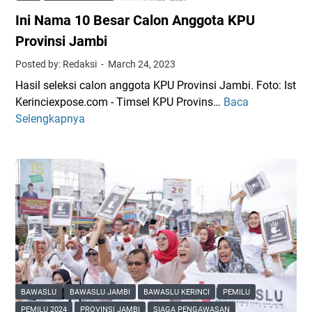
m
i
u
Ini Nama 10 Besar Calon Anggota KPU
b
h
r
i
Provinsi Jambi
s
T
i
Posted by: Redaksi
March 24, 2023
e
Hasil seleksi calon anggota KPU Provinsi Jambi. Foto: Ist
t
Kerinciexpose.com - Timsel KPU Provins…
Baca
I
a
Selengkapnya
n
p
i
k
N
a
a
n
m
2
a
6
1
B
0
a
B
k
e
a
s
l
BAWASLU
BAWASLU JAMBI
BAWASLU KERINCI
PEMILU
a
C
PEMILU 2024
PROVINSI JAMBI
SIAGA PENGAWASAN