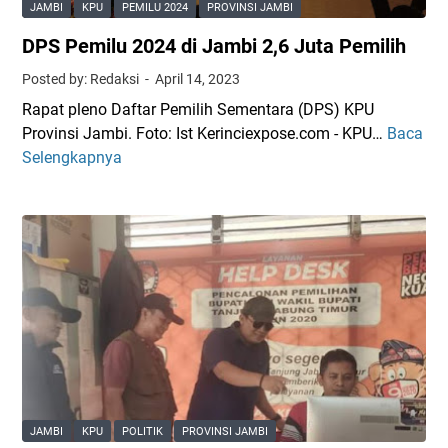
e
JAMBI
KPU
PEMILU 2024
PROVINSI JAMBI
D
r
DPS Pemilu 2024 di Jambi 2,6 Juta Pemilih
I
K
P
P
Posted by: Redaksi
April 14, 2023
e
U
Rapat pleno Daftar Pemilih Sementara (DPS) KPU
r
P
Provinsi Jambi. Foto: Ist Kerinciexpose.com - KPU…
Baca
D
j
r
Selengkapnya
P
u
o
S
a
v
P
n
i
e
g
n
m
a
s
i
n
i
l
P
J
u
r
a
2
o
m
0
v
b
2
i
i
4
n
T
JAMBI
KPU
POLITIK
PROVINSI JAMBI
d