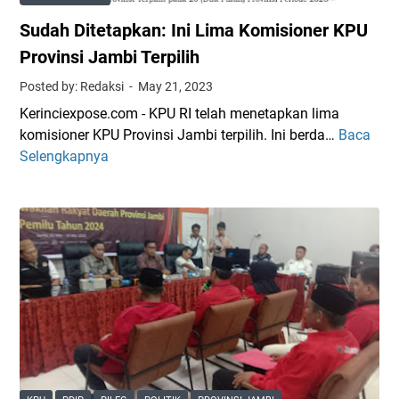
P
Sudah Ditetapkan: Ini Lima Komisioner KPU
r
o
Provinsi Jambi Terpilih
v
Posted by: Redaksi
May 21, 2023
i
Kerinciexpose.com - KPU RI telah menetapkan lima
n
komisioner KPU Provinsi Jambi terpilih. Ini berda…
Baca
S
s
Selengkapnya
u
i
d
J
a
a
h
m
D
b
i
i
t
R
e
e
t
s
a
m
p
i
k
D