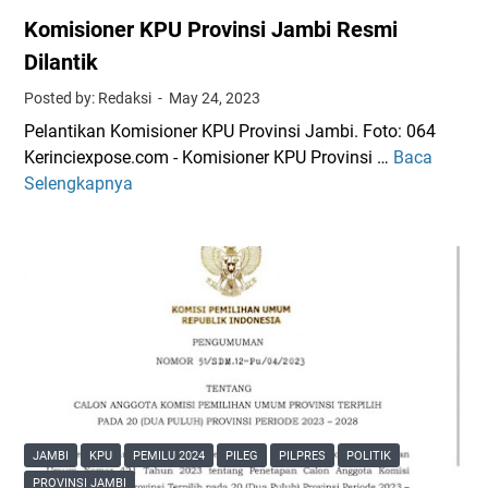
Komisioner KPU Provinsi Jambi Resmi
Dilantik
Posted by: Redaksi
May 24, 2023
Pelantikan Komisioner KPU Provinsi Jambi. Foto: 064
Kerinciexpose.com - Komisioner KPU Provinsi …
Baca
K
Selengkapnya
o
m
i
s
i
o
n
e
r
K
P
JAMBI
KPU
PEMILU 2024
PILEG
PILPRES
POLITIK
U
PROVINSI JAMBI