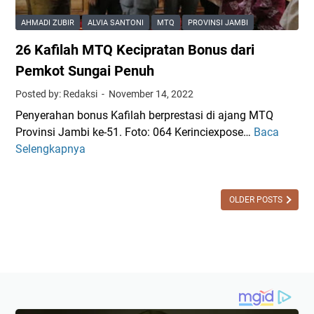
u
v
a
P
AHMADI ZUBIR
ALVIA SANTONI
MTQ
PROVINSI JAMBI
i
r
e
n
26 Kafilah MTQ Kecipratan Bonus dari
a
m
s
t
i
Pemkot Sungai Penuh
i
l
Posted by: Redaksi
November 14, 2022
J
u
a
Penyerahan bonus Kafilah berprestasi di ajang MTQ
,
m
Provinsi Jambi ke-51. Foto: 064 Kerinciexpose…
Baca
2
B
b
Selengkapnya
6
a
i
K
w
a
a
f
OLDER POSTS
s
i
l
l
u
a
P
h
r
M
o
T
v