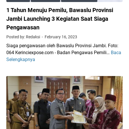
r
a
1 Tahun Menuju Pemilu, Bawaslu Provinsi
C
l
a
o
Jambi Launching 3 Kegiatan Saat Siaga
l
n
Pengawasan
o
D
Posted by: Redaksi
February 16, 2023
n
P
A
D
Siaga pengawasan oleh Bawaslu Provinsi Jambi. Foto:
n
R
064 Kerinciexpose.com - Badan Pengawas Pemili…
Baca
1
g
I
Selengkapnya
T
g
M
a
o
e
h
t
m
u
a
e
n
K
n
M
P
u
e
U
h
n
P
i
u
r
S
j
o
y