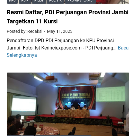
KPU
PDIP
PILEG
POLITIK
PROVINSI JAMBI
a
i
Resmi Daftar, PDI Perjuangan Provinsi Jambi
n
l
:
a
Targetkan 11 Kursi
I
n
Posted by: Redaksi
May 11, 2023
n
t
Pendaftaran DPD PDI Perjuangan ke KPU Provinsi
i
i
Jambi. Foto: Ist Kerinciexpose.com - PDI Perjuang…
Baca
R
L
k
Selengkapnya
e
i
s
m
m
a
i
K
D
o
a
m
f
i
t
s
a
i
r
o
,
n
P