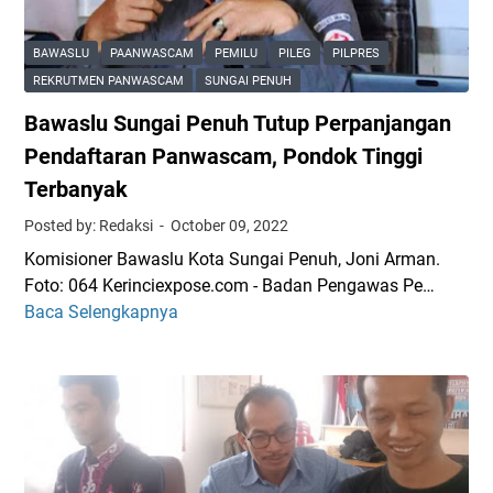
a
s
P
n
n
a
e
g
BAWASLU
PAANWASCAM
PEMILU
PILEG
PILPRES
d
/
m
a
REKRUTMEN PANWASCAM
SUNGAI PENUH
i
K
a
i
K
Bawaslu Sungai Penuh Tutup Perpanjangan
e
n
P
e
l
g
e
Pendaftaran Panwascam, Pondok Tinggi
r
u
k
n
Terbanyak
i
r
u
u
n
Posted by: Redaksi
October 09, 2022
a
W
h
c
h
i
U
Komisioner Bawaslu Kota Sungai Penuh, Joni Arman.
i
a
l
m
Foto: 064 Kerinciexpose.com - Badan Pengawas Pe…
U
n
a
u
Baca Selengkapnya
B
n
y
m
a
t
a
k
w
u
h
a
a
k
n
s
P
J
l
e
a
u
m