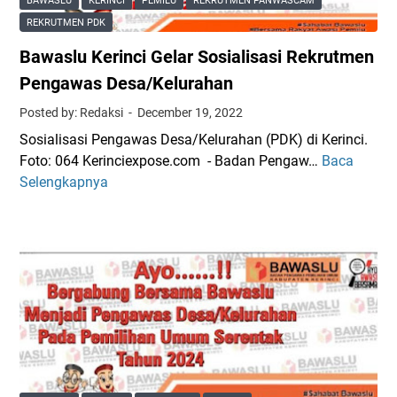
BAWASLU
KERINCI
PEMILU
REKRUTMEN PANWASCAM
c
REKRUTMEN PDK
i
Bawaslu Kerinci Gelar Sosialisasi Rekrutmen
S
o
Pengawas Desa/Kelurahan
s
Posted by: Redaksi
December 19, 2022
i
Sosialisasi Pengawas Desa/Kelurahan (PDK) di Kerinci.
a
Foto: 064 Kerinciexpose.com - Badan Pengaw…
Baca
B
l
Selengkapnya
a
i
w
s
a
a
s
s
l
i
u
k
K
a
e
n
r
R
i
e
n