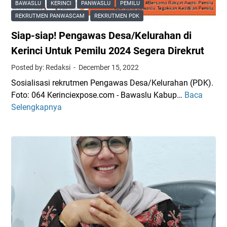
k
BAWASLU
KERINCI
PANWASLU
PEMILU
c
r
REKRUTMEN PANWASCAM
REKRUTMEN PDK
i
u
Siap-siap! Pengawas Desa/Kelurahan di
G
t
e
m
Kerinci Untuk Pemilu 2024 Segera Direkrut
l
e
Posted by: Redaksi
December 15, 2022
a
n
Sosialisasi rekrutmen Pengawas Desa/Kelurahan (PDK).
r
P
Foto: 064 Kerinciexpose.com - Bawaslu Kabup…
Baca
S
S
e
Selengkapnya
i
o
n
a
s
g
p
i
a
-
a
w
s
l
a
i
i
s
a
s
D
p
a
e
!
s
s
P
i
a