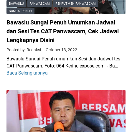
e
R
/
BAWASLU
PANWASCAM
REKRUTMEN PANWASCAM
n
e
K
SUNGAI PENUH
g
k
e
Bawaslu Sungai Penuh Umumkan Jadwal
a
r
l
w
u
dan Sesi Tes CAT Panwascam, Cek Jadwal
u
a
t
r
Lengkapnya Disini
s
m
a
Posted by: Redaksi
October 13, 2022
D
e
h
e
n
Bawaslu Sungai Penuh umumkan Sesi dan Jadwal tes
a
s
P
CAT Panwascam. Foto: 064 Kerinciexpose.com - Ba…
n
a
e
Baca Selengkapnya
k
B
/
n
e
a
K
g
J
w
e
a
a
a
l
w
j
s
u
a
a
l
r
s
r
u
a
D
a
S
h
e
n
u