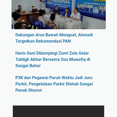
e
K
n
e
d
r
a
i
f
n
t
c
Dukungan Arus Bawah Menguat, Ahmadi
a
i
Targetkan Rekomendasi PAN
r
P
a
e
Haris-Sani Didampingi Zumi Zola Gelar
n
r
Tabligh Akbar Bersama Gus Muwafiq di
P
p
Sungai Bahar
a
a
n
n
P3K dan Pegawai Paruh Waktu Jadi Juru
w
j
Parkir, Pengelolaan Parkir Dishub Sungai
a
a
Penuh Disorot
s
n
c
g
a
R
m
e