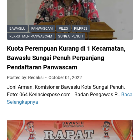
r
n
n
p
u
w
g
a
t
a
a
n
s
n
j
BAWASLU
PANWASCAM
PILEG
PILPRES
c
P
a
REKRUTMEN PANWASCAM
SUNGAI PENUH
a
e
n
Kuota Perempuan Kurang di 1 Kecamatan,
m
n
g
,
d
a
Bawaslu Sungai Penuh Perpanjang
C
a
n
Pendaftaran Panwascam
e
f
P
Posted by: Redaksi
October 01, 2022
k
t
e
J
a
n
Joni Arman, Komisioner Bawaslu Kota Sungai Penuh.
a
r
d
Foto: 064 Kerinciexpose.com - Badan Pengawas P…
Baca
K
d
a
a
Selengkapnya
u
w
n
f
o
a
P
t
t
l
a
a
a
L
n
r
P
e
w
a