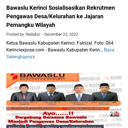
Bawaslu Kerinci Sosialisasikan Rekrutmen
Pengawas Desa/Kelurahan ke Jajaran
Pemangku Wilayah
Posted by: Redaksi
December 22, 2022
Ketua Bawaslu Kabupaten Kerinci. Fatrizal. Foto: 064
Kerinciexpose.com - Bawaslu Kabupaten Kerin…
Baca
B
Selengkapnya
a
w
a
s
l
u
K
e
r
i
n