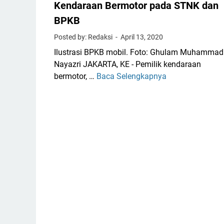
k
i
Kendaraan Bermotor pada STNK dan
K
n
BPKB
e
c
Posted by: Redaksi
April 13, 2020
n
i
d
,
Ilustrasi BPKB mobil. Foto: Ghulam Muhammad
a
P
Nayazri JAKARTA, KE - Pemilik kendaraan
r
u
bermotor, …
Baca Selengkapnya
B
a
l
i
a
u
a
n
h
y
B
a
a
e
n
U
r
K
b
m
e
a
o
n
h
t
d
I
o
a
d
r
r
e
d
a
n