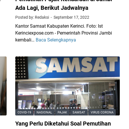
n
Ada Lagi, Berikut Jadwalnya
i
Posted by: Redaksi
September 17, 2022
S
y
Kantor Samsat Kabupaten Kerinci. Foto: Ist
a
Kerinciexpose.com - Pemerintah Provinsi Jambi
r
kembali…
Baca Selengkapnya
P
a
e
t
m
d
u
a
t
n
i
K
h
e
a
t
n
e
P
n
a
COVID-19
NASIONAL
PAJAK
SAMSAT
VIRUS CORONA
t
j
u
Yang Perlu Diketahui Soal Pemutihan
a
a