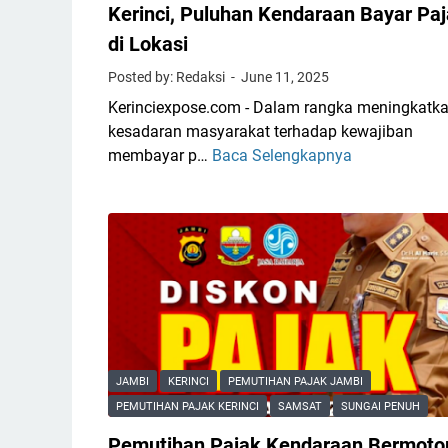
Kerinci, Puluhan Kendaraan Bayar Pa
di Lokasi
Posted by: Redaksi
June 11, 2025
Kerinciexpose.com - Dalam rangka meningkatk
kesadaran masyarakat terhadap kewajiban
membayar p…
Baca Selengkapnya
R
a
z
i
a
G
a
b
u
n
JAMBI
KERINCI
PEMUTIHAN PAJAK JAMBI
g
PEMUTIHAN PAJAK KERINCI
SAMSAT
SUNGAI PENUH
a
Pemutihan Pajak Kendaraan Bermoto
n