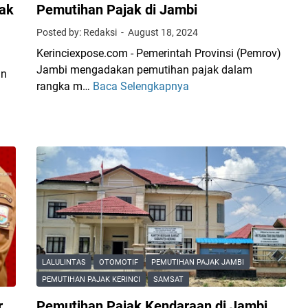
jak
Pemutihan Pajak di Jambi
Posted by: Redaksi
August 18, 2024
Kerinciexpose.com - Pemerintah Provinsi (Pemrov)
Jambi mengadakan pemutihan pajak dalam
an
rangka m…
Baca Selengkapnya
D
i
m
u
l
a
i
B
e
s
o
LALULINTAS
OTOMOTIF
PEMUTIHAN PAJAK JAMBI
k
PEMUTIHAN PAJAK KERINCI
SAMSAT
,
I
r
Pemutihan Pajak Kendaraan di Jambi