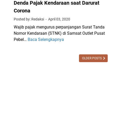
k
Denda Pajak Kendaraan saat Darurat
n
K
Corona
P
e
e
Posted by: Redaksi
April 03, 2020
n
m
d
Wajib pajak mengurus perpanjangan Surat Tanda
u
a
Nomor Kendaraan (STNK) di Samsat Outlet Pusat
t
r
Pebel…
Baca Selengkapnya
Y
i
a
a
h
a
n
a
n
g
OLDER POSTS
n
d
P
P
i
e
a
J
r
j
a
l
a
m
u
k
b
D
d
i
i
i
A
k
J
d
e