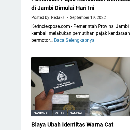
S
di Jambi Dimulai Hari Ini
a
Posted by: Redaksi
September 19, 2022
t
Kerinciexpose.com - Pemerintah Provinsi Jambi
l
kembali melakukan pemutihan pajak kendaraan
a
bermotor…
Baca Selengkapnya
P
n
e
t
m
a
u
s
t
P
i
o
h
l
a
r
n
e
P
s
a
K
NASIONAL
PAJAK
SAMSAT
j
e
Biaya Ubah Identitas Warna Cat
a
r