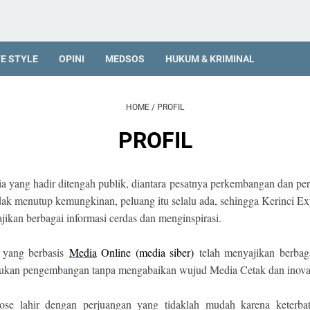
FE STYLE
OPINI
MEDSOS
HUKUM & KRIMINAL
HOME
/
PROFIL
PROFIL
 yang hadir ditengah publik, diantara pesatnya perkembangan dan persa
 Tidak menutup kemungkinan, peluang itu selalu ada, sehingga Kerinci 
jikan berbagai informasi cerdas dan menginspirasi.
 yang berbasis
Media
Online (media siber)
telah menyajikan berbaga
kukan pengembangan tanpa mengabaikan wujud Media Cetak dan inovas
se lahir dengan perjuangan yang tidaklah mudah karena keterbata