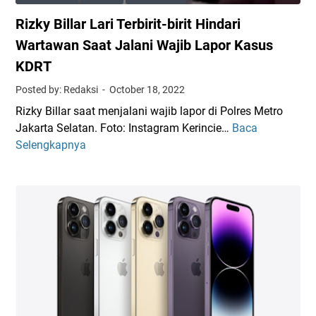
a
Rizky Billar Lari Terbirit-birit Hindari
l
"
Wartawan Saat Jalani Wajib Lapor Kasus
L
KDRT
e
Posted by: Redaksi
October 18, 2022
m
b
Rizky Billar saat menjalani wajib lapor di Polres Metro
a
Jakarta Selatan. Foto: Instagram Kerincie…
Baca
R
g
Selengkapnya
i
a
z
A
k
d
y
a
B
t
i
K
l
o
l
t
a
o
r
B
L