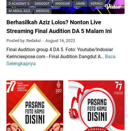
P
i
D ACADEMY 5
DANGDUT
INDOSIAR
JAMBI
KERINCI
h
n
M ABDUL AZIZ
MEDSOS
o
d
Berhasilkah Aziz Lolos? Nonton Live
n
a
e
r
Streaming Final Audition DA 5 Malam Ini
1
i
Posted by: Redaksi
August 16, 2022
4
W
Final Audition group 4 DA 5. Foto: Youtube/Indosiar
S
a
Kerinciexpose.com - Final Audition Dangdut A…
Baca
B
e
r
Selengkapnya
e
r
t
r
i
a
h
e
w
a
s
a
s
,
n
i
P
S
l
o
a
k
n
a
a
i
t
h
n
J