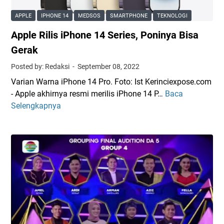
a
a
APPLE
IPHONE 14
MEDSOS
SMARTPHONE
TEKNOLOGI
r
r
u
Apple Rilis iPhone 14 Series, Poninya Bisa
i
d
T
Gerak
i
e
Posted by: Redaksi
September 08, 2022
P
r
o
Varian Warna iPhone 14 Pro. Foto: Ist Kerinciexpose.com
b
l
- Apple akhirnya resmi merilis iPhone 14 P…
Baca
A
i
i
Selengkapnya
p
r
s
p
i
i
l
t
k
e
-
a
R
b
n
i
i
l
r
i
i
s
t
i
H