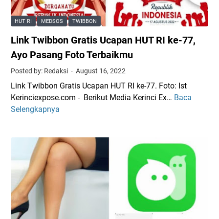
A
y
a
z
a
l
HUT RI
MEDSOS
TWIBBON
i
B
a
Link Twibbon Gratis Ucapan HUT RI ke-77,
z
i
n
L
s
Ayo Pasang Foto Terbaikmu
i
o
a
W
Posted by: Redaksi
August 16, 2022
l
G
a
Link Twibbon Gratis Ucapan HUT RI ke-77. Foto: Ist
o
e
j
Kerinciexpose.com - Berikut Media Kerinci Ex…
Baca
L
s
r
i
Selengkapnya
i
?
a
b
n
N
k
L
k
o
a
T
n
p
w
t
o
i
o
r
b
n
K
b
L
a
o
i
s
n
v
u