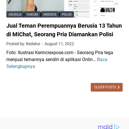
G
e
s
r
S
K
ASUSILA
HUKUM
MEDSOS
POLISI
a
t
D
Jual Teman Perempuannya Berusia 13 Tahun
t
r
R
i
e
di MiChat, Seorang Pria Diamankan Polisi
T
s
a
Posted by: Redaksi
August 11, 2022
U
m
Foto: Ilustrasi Kerinciexpose.com - Seorang Pria tega
c
i
menjual temannya sendiri di aplikasi Onlin…
Baca
J
a
n
Selengkapnya
u
p
g
a
a
F
l
n
i
T
OLDER POSTS
H
n
e
U
a
m
T
l
a
R
A
n
I
u
P
k
d