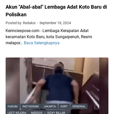
Akun "Abal-abal" Lembaga Adat Koto Baru di
Polisikan
Posted by: Redaksi
September 18, 2024
Kerinciexpose.com - Lembaga Kerapatan Adat
kecamatan Koto Baru, kota Sungaipenuh, Resmi
melapor…
Baca Selengkapnya
A
k
u
n
"
A
b
a
l
-
a
HUKUM
INSTAGRAM
JAKARTA
KDRT
KRIMINAL
b
LESTI KEJORA
MEDSOS
RIZKY BILLAR