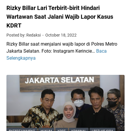
Rizky Billar Lari Terbirit-birit Hindari
Wartawan Saat Jalani Wajib Lapor Kasus
KDRT
Posted by: Redaksi
October 18, 2022
Rizky Billar saat menjalani wajib lapor di Polres Metro
Jakarta Selatan. Foto: Instagram Kerincie…
Baca
R
Selengkapnya
i
z
k
y
B
i
l
l
a
r
L