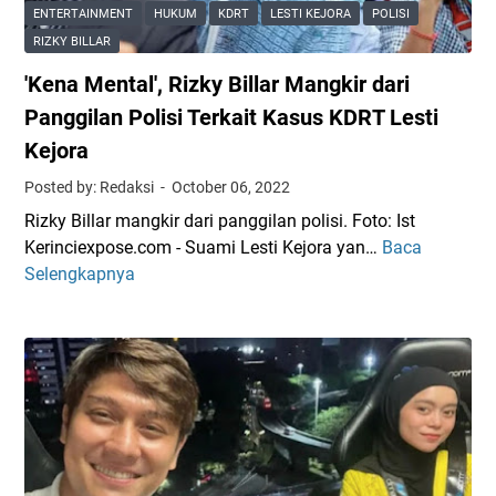
C
r
a
ENTERTAINMENT
HUKUM
KDRT
LESTI KEJORA
POLISI
a
a
l
RIZKY BILLAR
b
n
a
'Kena Mental', Rizky Billar Mangkir dari
u
,
n
t
I
Panggilan Polisi Terkait Kasus KDRT Lesti
i
L
n
W
Kejora
a
i
a
Posted by: Redaksi
October 06, 2022
p
T
j
o
a
Rizky Billar mangkir dari panggilan polisi. Foto: Ist
i
r
n
Kerinciexpose.com - Suami Lesti Kejora yan…
Baca
b
'
a
g
Selengkapnya
L
K
n
g
a
e
,
a
p
n
R
p
o
a
i
a
r
M
z
n
K
e
k
L
a
n
y
e
s
t
B
s
u
a