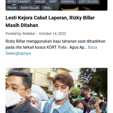
i
ENTERTAINMENT
HUKUM
KDRT
KRIMINAL
LESTI KEJORA
e
n
POLISI
RIZKY BILLAR
VIRAL
c
d
Lesti Kejora Cabut Laporan, Rizky Billar
e
a
w
r
Masih Ditahan
a
i
Posted by: Redaksi
October 14, 2022
s
W
Rizky Billar menggunakan baju tahanan saat dihadirkan
o
a
pada rilis terkait kasus KDRT. Foto: Agus Ap…
Baca
L
a
r
Selengkapnya
e
l
t
s
C
a
t
a
w
i
b
a
K
u
n
e
t
S
j
L
a
o
a
a
r
p
t
a
o
J