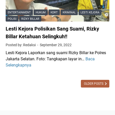
i
t
s
l
l
i
K
'
ENTERTAINMENT
HUKUM
KDRT
KRIMINAL
LESTI KEJORA
l
D
,
POLISI
RIZKY BILLAR
a
R
R
r
Lesti Kejora Polisikan Sang Suami, Rizky
T
i
M
z
Billar Ketahuan Selingkuh!!
a
k
Posted by: Redaksi
September 29, 2022
s
y
i
Lesti Kejora Laporkan sang suami Rizky Billar ke Polres
B
h
Jakarta Selatan. Foto: Tangkapan layar in…
Baca
L
i
D
Selengkapnya
e
l
i
s
l
t
t
a
a
i
OLDER POSTS
r
h
K
M
a
e
a
n
j
n
o
g
r