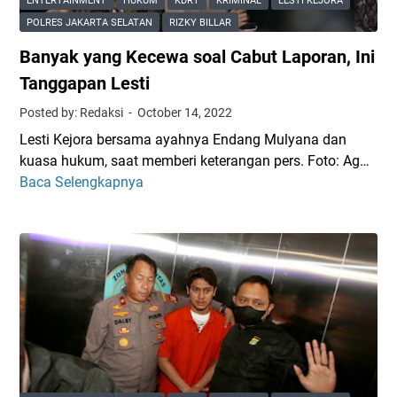
ENTERTAINMENT
HUKUM
KDRT
KRIMINAL
LESTI KEJORA
a
POLRES JAKARTA SELATAN
RIZKY BILLAR
r
Banyak yang Kecewa soal Cabut Laporan, Ini
i
T
Tanggapan Lesti
e
Posted by: Redaksi
October 14, 2022
r
Lesti Kejora bersama ayahnya Endang Mulyana dan
b
kuasa hukum, saat memberi keterangan pers. Foto: Ag…
i
Baca Selengkapnya
B
r
a
i
n
t
y
-
a
b
k
i
y
r
a
i
n
t
g
H
K