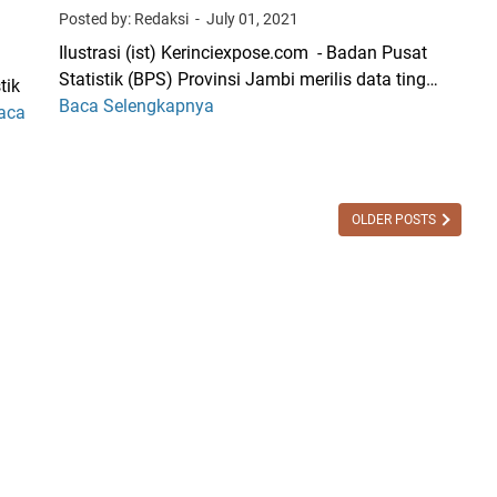
Posted by: Redaksi
July 01, 2021
Ilustrasi (ist) Kerinciexpose.com - Badan Pusat
Statistik (BPS) Provinsi Jambi merilis data ting…
tik
Baca Selengkapnya
I
aca
n
i
D
a
OLDER POSTS
t
a
T
i
n
g
k
a
t
H