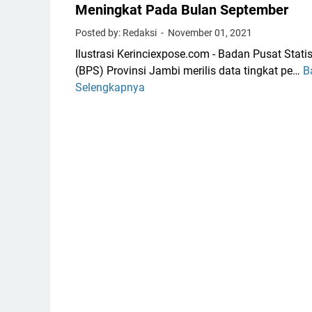
Meningkat Pada Bulan September
Posted by: Redaksi
November 01, 2021
Ilustrasi Kerinciexpose.com - Badan Pusat Statis
(BPS) Provinsi Jambi merilis data tingkat pe…
B
T
Selengkapnya
i
n
g
k
a
t
H
u
n
i
a
n
H
o