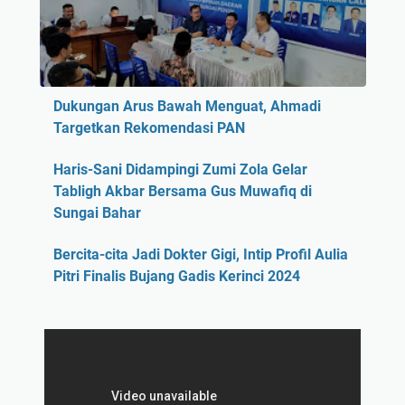
Dukungan Arus Bawah Menguat, Ahmadi
Targetkan Rekomendasi PAN
Haris-Sani Didampingi Zumi Zola Gelar
Tabligh Akbar Bersama Gus Muwafiq di
Sungai Bahar
Bercita-cita Jadi Dokter Gigi, Intip Profil Aulia
Pitri Finalis Bujang Gadis Kerinci 2024