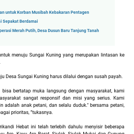
uan untuk Korban Musibah Kebakaran Pentagen
ai Sepakat Berdamai
perasi Merah Putih, Desa Dusun Baru Tanjung Tanah
 untuk menuju Sungai Kuning yang merupakan lintasan ke
.
uju Desa Sungai Kuning harus dilalui dengan susah payah.
an bisa bertatap muka langsung dengan masyarakat, kami
syarakat sangat responsif dan misi yang serius. Kami
 adalah anak petani, dan selalu duduk." bersama petani,
gai prioritas, ”tukasnya.
ikandi Hebat ini telah terlebih dahulu menyisir beberapa
ayu Aro, Kayu Aro Barat, Siulak, Siulak Mukai dan Gunung