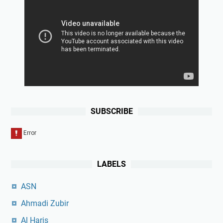
SUBSCRIBE
LABELS
ASN
Ahmadi Zubir
Al Haris