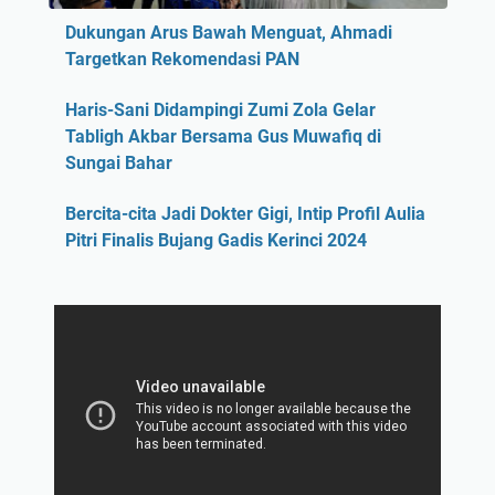
Dukungan Arus Bawah Menguat, Ahmadi
Targetkan Rekomendasi PAN
Haris-Sani Didampingi Zumi Zola Gelar
Tabligh Akbar Bersama Gus Muwafiq di
Sungai Bahar
Bercita-cita Jadi Dokter Gigi, Intip Profil Aulia
Pitri Finalis Bujang Gadis Kerinci 2024