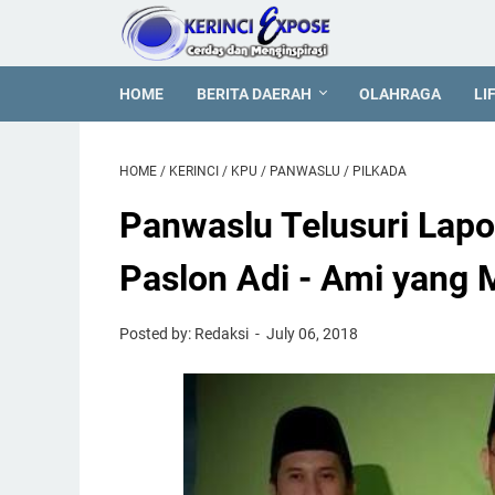
HOME
BERITA DAERAH
OLAHRAGA
LI
HOME
/
KERINCI
/
KPU
/
PANWASLU
/
PILKADA
Panwaslu Telusuri Lapo
Paslon Adi - Ami yang 
Posted by: Redaksi
July 06, 2018