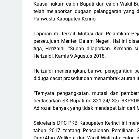
Kuasa hukum calon Bupati dan calon Wakil Bupa
telah melaporkan dugaan pelanggaran yang dil
Panwaslu Kabupaten Kerinci.
Laporan itu terkait Mutasi dan Pelantikan Pe
persetujuan Menteri Dalam Negeri. Hal ini di
tiga, Herizaldi. "Sudah dilaporkan. Kemarin 
Herizaldi, Kamis 9 Agustus 2018.
Herizaldi menerangkan, bahwa penggantian pe
diduga cacat prosedur dan menambrak aturan it
"Ternyata pengangkatan, mutasi dan pemberh
berdasarkan SK Bupati no 821.24/ 32/ BKPSDM
Adirozal banyak yang tidak mendapat izin dari M
Sekretaris DPC PKB Kabupaten Kerinci ini me
tahun 2017 tentang Pencalonan Pemilihan G
Dan/Atau Walikota dan Wakil Walikota, calon 