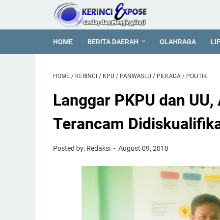
HOME
BERITA DAERAH
OLAHRAGA
LI
HOME
/
KERINCI
/
KPU
/
PANWASLU
/
PILKADA
/
POLITIK
Langgar PKPU dan UU, 
Terancam Didiskualifika
Posted by: Redaksi
August 09, 2018