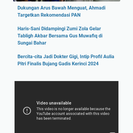
Dukungan Arus Bawah Menguat, Ahmadi
Targetkan Rekomendasi PAN
Haris-Sani Didampingi Zumi Zola Gelar
Tabligh Akbar Bersama Gus Muwafiq di
Sungai Bahar
Bercita-cita Jadi Dokter Gigi, Intip Profil Aulia
Pitri Finalis Bujang Gadis Kerinci 2024