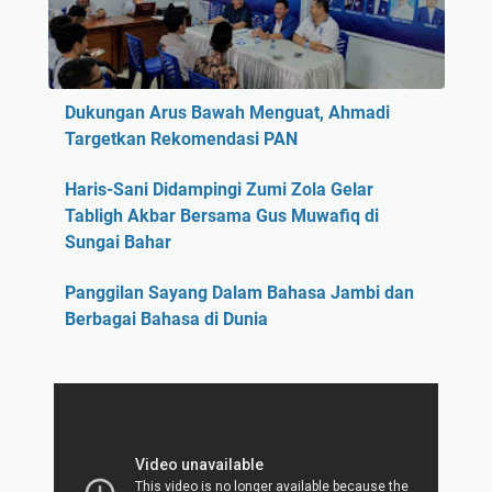
Dukungan Arus Bawah Menguat, Ahmadi
Targetkan Rekomendasi PAN
Haris-Sani Didampingi Zumi Zola Gelar
Tabligh Akbar Bersama Gus Muwafiq di
Sungai Bahar
Panggilan Sayang Dalam Bahasa Jambi dan
Berbagai Bahasa di Dunia