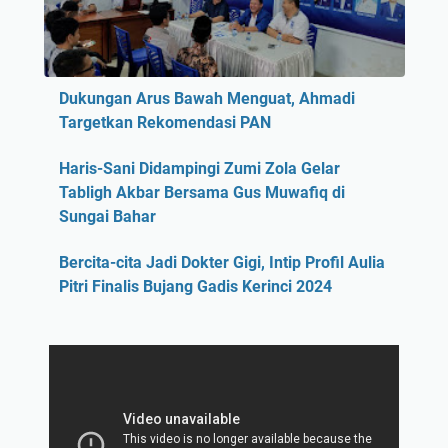
Dukungan Arus Bawah Menguat, Ahmadi
Targetkan Rekomendasi PAN
Haris-Sani Didampingi Zumi Zola Gelar
Tabligh Akbar Bersama Gus Muwafiq di
Sungai Bahar
Bercita-cita Jadi Dokter Gigi, Intip Profil Aulia
Pitri Finalis Bujang Gadis Kerinci 2024