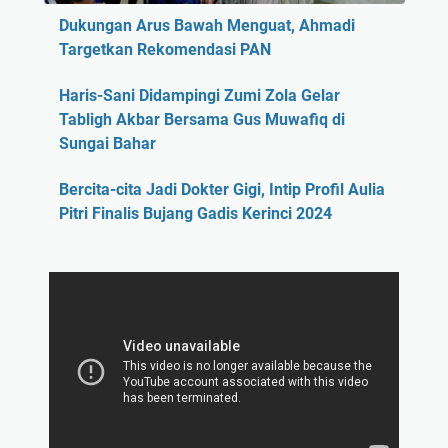
Dukungan Arus Bawah Menguat, Ahmadi
Targetkan Rekomendasi PAN
Haris-Sani Didampingi Zumi Zola Gelar
Tabligh Akbar Bersama Gus Muwafiq di
Sungai Bahar
Bercita-cita Jadi Dokter Gigi, Intip Profil Aulia
Pitri Finalis Bujang Gadis Kerinci 2024