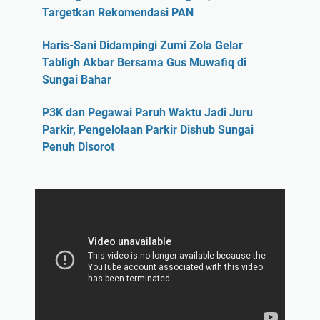
Targetkan Rekomendasi PAN
Haris-Sani Didampingi Zumi Zola Gelar
Tabligh Akbar Bersama Gus Muwafiq di
Sungai Bahar
P3K dan Pegawai Paruh Waktu Jadi Juru
Parkir, Pengelolaan Parkir Dishub Sungai
Penuh Disorot