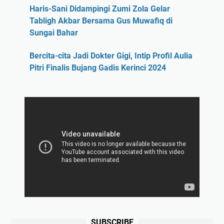
Haris-Sani Didampingi Zumi Zola Gelar
Tabligh Akbar Bersama Gus Muwafiq di
Sungai Bahar
Bercita-cita Jadi Dokter Gigi, Intip Profil Aulia
Pitri Finalis Bujang Gadis Kerinci 2024
SUBSCRIBE