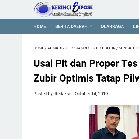
HOME
BERITA DAERAH
OLAHRAGA
LI
HOME
/
AHMADI ZUBIR
/
JAMBI
/
PDIP
/
POLITIK
/
SUNGAI P
Usai Pit dan Proper Te
Zubir Optimis Tatap Pi
Posted by: Redaksi
October 14, 2019