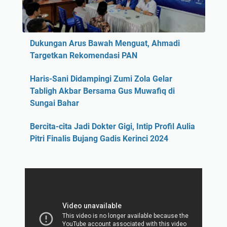
Dukungan Arus Bawah Menguat, Ahmadi
Targetkan Rekomendasi PAN
Haris-Sani Didampingi Zumi Zola Gelar
Tabligh Akbar Bersama Gus Muwafiq di
Sungai Bahar
Bercita-cita Jadi Dokter Gigi, Intip Profil Aulia
Pitri Finalis Bujang Gadis Kerinci 2024