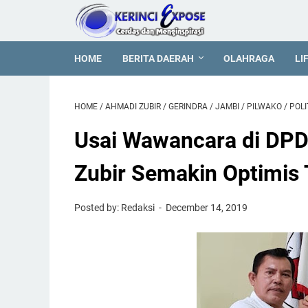
HOME
BERITA DAERAH
OLAHRAGA
LI
HOME
/
AHMADI ZUBIR
/
GERINDRA
/
JAMBI
/
PILWAKO
/
POLI
Usai Wawancara di DPD
Zubir Semakin Optimis
Posted by: Redaksi
December 14, 2019