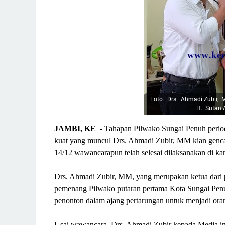
Foto : Drs. Ahmadi Zubir,
H. Sutan A
JAMBI, KE
- Tahapan Pilwako Sungai Penuh period
kuat yang muncul Drs. Ahmadi Zubir, MM kian gencar 
14/12 wawancarapun telah selesai dilaksanakan di ka
Drs. Ahmadi Zubir, MM, yang merupakan ketua dari
pemenang Pilwako putaran pertama Kota Sungai Penuh
penonton dalam ajang pertarungan untuk menjadi ora
Usai wawancara, Drs. Ahmadi Zubir kepada Media ini 