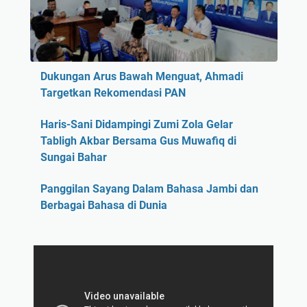
Dukungan Arus Bawah Menguat, Ahmadi
Targetkan Rekomendasi PAN
Haris-Sani Didampingi Zumi Zola Gelar
Tabligh Akbar Bersama Gus Muwafiq di
Sungai Bahar
Panggilan Sayang Dalam Bahasa Jambi dan
Berbagai Bahasa di Dunia