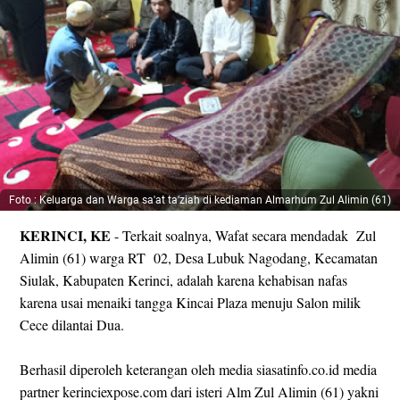
Foto : Keluarga dan Warga sa'at ta'ziah di kediaman Almarhum Zul Alimin (61)
KERINCI, KE
- Terkait soalnya, Wafat secara mendadak Zul
Alimin (61) warga RT 02, Desa Lubuk Nagodang, Kecamatan
Siulak, Kabupaten Kerinci, adalah karena kehabisan nafas
karena usai menaiki tangga Kincai Plaza menuju Salon milik
Cece dilantai Dua.
Berhasil diperoleh keterangan oleh media siasatinfo.co.id media
partner kerinciexpose.com dari isteri Alm Zul Alimin (61) yakni