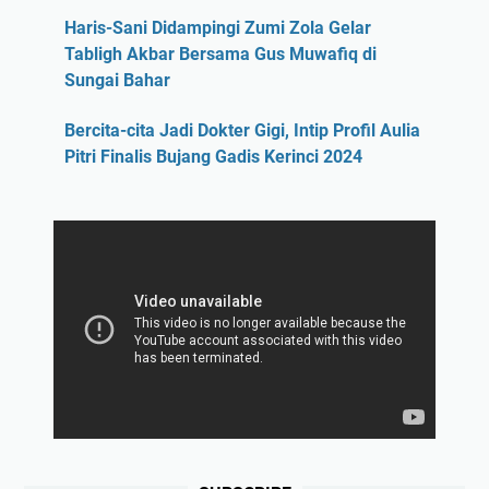
Haris-Sani Didampingi Zumi Zola Gelar
Tabligh Akbar Bersama Gus Muwafiq di
Sungai Bahar
Bercita-cita Jadi Dokter Gigi, Intip Profil Aulia
Pitri Finalis Bujang Gadis Kerinci 2024