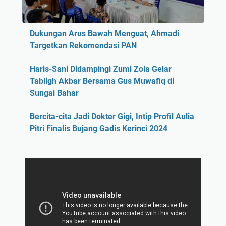
Dukungan Arus Bawah Menguat, Ahmadi
Targetkan Rekomendasi PAN
Haris-Sani Didampingi Zumi Zola Gelar
Tabligh Akbar Bersama Gus Muwafiq di
Sungai Bahar
Bercita-cita Jadi Dokter Gigi, Intip Profil Aulia
Pitri Finalis Bujang Gadis Kerinci 2024