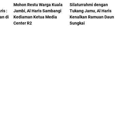
Mohon Restu Warga Kuala
Silaturrahmi dengan
ris :
Jambi, Al Haris Sambangi
Tukang Jamu, Al Haris
an di
Kediaman Ketua Media
Kenalkan Ramuan Daun
Center R2
Sungkai