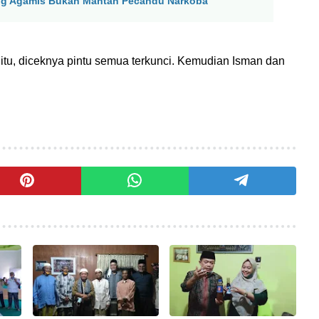
ang Agamis Bukan Mantan Pecandu Narkoba
itu, diceknya pintu semua terkunci. Kemudian Isman dan