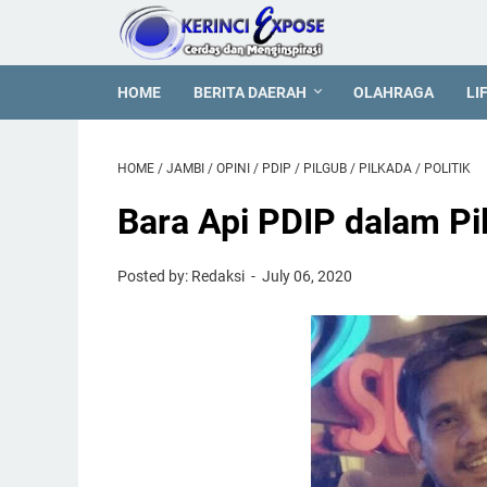
HOME
BERITA DAERAH
OLAHRAGA
LI
HOME
/
JAMBI
/
OPINI
/
PDIP
/
PILGUB
/
PILKADA
/
POLITIK
Bara Api PDIP dalam Pi
Posted by: Redaksi
July 06, 2020