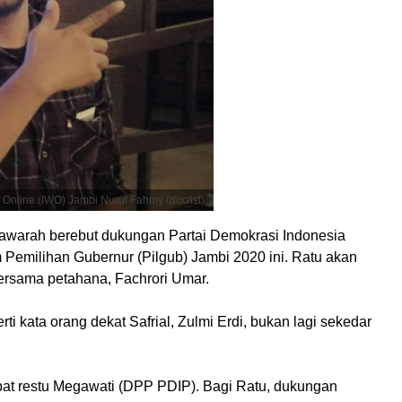
Online (IWO) Jambi Nurul Fahmy (doc/ist)
nawarah berebut dukungan Partai Demokrasi Indonesia
Pemilihan Gubernur (Pilgub) Jambi 2020 ini. Ratu akan
ersama petahana, Fachrori Umar.
ti kata orang dekat Safrial, Zulmi Erdi, bukan lagi sekedar
pat restu Megawati (DPP PDIP). Bagi Ratu, dukungan