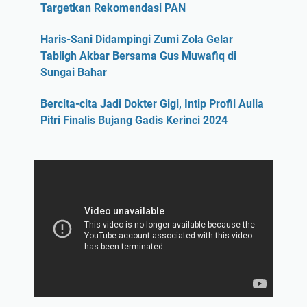
Targetkan Rekomendasi PAN
Haris-Sani Didampingi Zumi Zola Gelar
Tabligh Akbar Bersama Gus Muwafiq di
Sungai Bahar
Bercita-cita Jadi Dokter Gigi, Intip Profil Aulia
Pitri Finalis Bujang Gadis Kerinci 2024