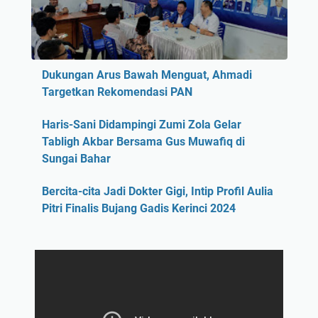
Dukungan Arus Bawah Menguat, Ahmadi
Targetkan Rekomendasi PAN
Haris-Sani Didampingi Zumi Zola Gelar
Tabligh Akbar Bersama Gus Muwafiq di
Sungai Bahar
Bercita-cita Jadi Dokter Gigi, Intip Profil Aulia
Pitri Finalis Bujang Gadis Kerinci 2024