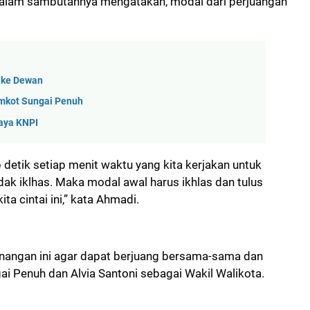
dalam sambutannya mengatakan, modal dari perjuangan
 ke Dewan
emkot Sungai Penuh
aya KNPI
ap detik setiap menit waktu yang kita kerjakan untuk
dak iklhas. Maka modal awal harus ikhlas dan tulus
 cintai ini,” kata Ahmadi.
nangan ini agar dapat berjuang bersama-sama dan
i Penuh dan Alvia Santoni sebagai Wakil Walikota.