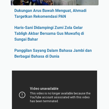
Dukungan Arus Bawah Menguat, Ahmadi
Targetkan Rekomendasi PAN
Haris-Sani Didampingi Zumi Zola Gelar
Tabligh Akbar Bersama Gus Muwafiq di
Sungai Bahar
Panggilan Sayang Dalam Bahasa Jambi dan
Berbagai Bahasa di Dunia