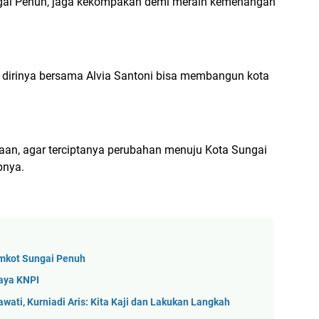
ngai Penuh, jaga kekompakan demi meraih kemenangan
, dirinya bersama Alvia Santoni bisa membangun kota
aan, agar terciptanya perubahan menuju Kota Sungai
pnya.
emkot Sungai Penuh
aya KNPI
awati, Kurniadi Aris: Kita Kaji dan Lakukan Langkah