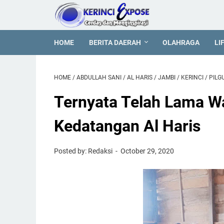
HOME
BERITA DAERAH
OLAHRAGA
LI
HOME
/
ABDULLAH SANI
/
AL HARIS
/
JAMBI
/
KERINCI
/
PILG
Ternyata Telah Lama Wa
Kedatangan Al Haris
Posted by: Redaksi
October 29, 2020