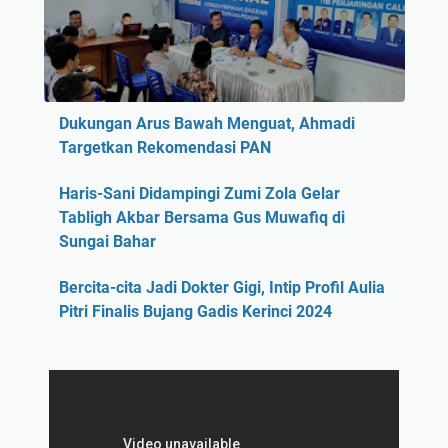
Dukungan Arus Bawah Menguat, Ahmadi
Targetkan Rekomendasi PAN
Haris-Sani Didampingi Zumi Zola Gelar
Tabligh Akbar Bersama Gus Muwafiq di
Sungai Bahar
Bercita-cita Jadi Dokter Gigi, Intip Profil Aulia
Pitri Finalis Bujang Gadis Kerinci 2024