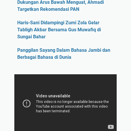
Dukungan Arus Bawah Menguat, Ahmadi
Targetkan Rekomendasi PAN
Haris-Sani Didampingi Zumi Zola Gelar
Tabligh Akbar Bersama Gus Muwafiq di
Sungai Bahar
Panggilan Sayang Dalam Bahasa Jambi dan
Berbagai Bahasa di Dunia