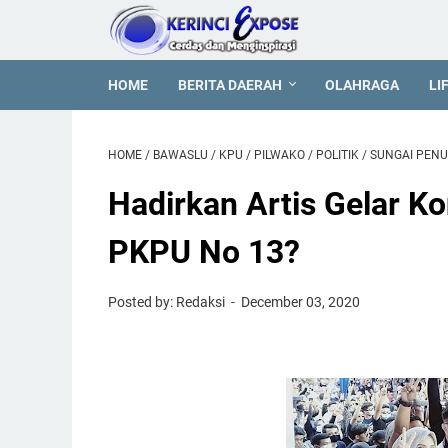
HOME
BERITA DAERAH
OLAHRAGA
LI
HOME
/
BAWASLU
/
KPU
/
PILWAKO
/
POLITIK
/
SUNGAI PEN
Hadirkan Artis Gelar K
PKPU No 13?
Posted by: Redaksi
December 03, 2020