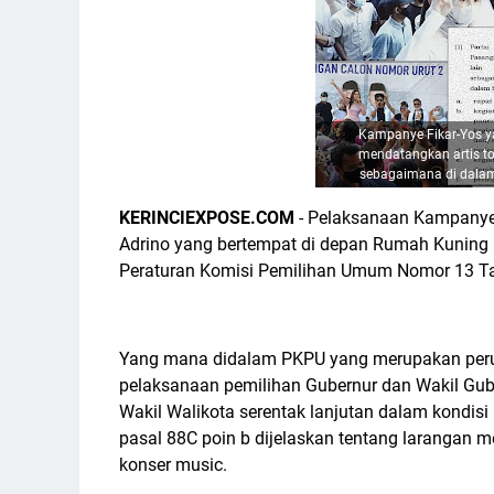
Kampanye Fikar-Yos y
mendatangkan artis to
sebagaimana di dala
KERINCIEXPOSE.COM
- Pelaksanaan Kampanye
Adrino yang bertempat di depan Rumah Kuning
Peraturan Komisi Pemilihan Umum Nomor 13 T
Yang mana didalam PKPU yang merupakan peru
pelaksanaan pemilihan Gubernur dan Wakil Gube
Wakil Walikota serentak lanjutan dalam kondis
pasal 88C poin b dijelaskan tentang larangan m
konser music.