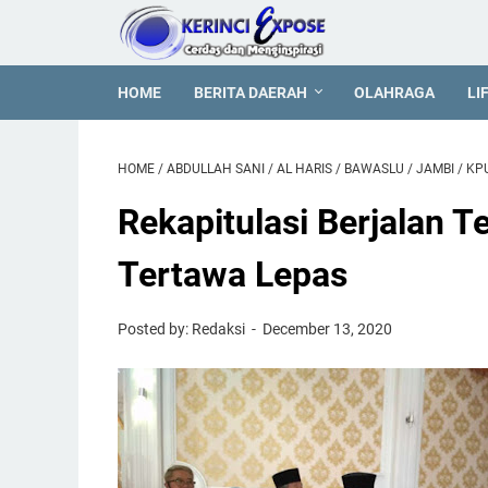
HOME
BERITA DAERAH
OLAHRAGA
LI
HOME
/
ABDULLAH SANI
/
AL HARIS
/
BAWASLU
/
JAMBI
/
KP
Rekapitulasi Berjalan T
Tertawa Lepas
Posted by: Redaksi
December 13, 2020