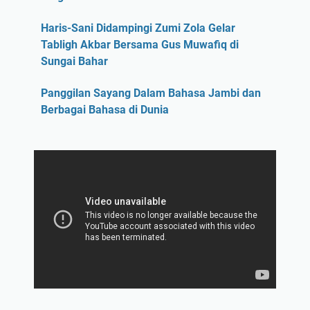
Haris-Sani Didampingi Zumi Zola Gelar
Tabligh Akbar Bersama Gus Muwafiq di
Sungai Bahar
Panggilan Sayang Dalam Bahasa Jambi dan
Berbagai Bahasa di Dunia