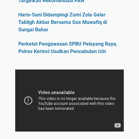
Targetkan Rekomendasi PAN
Haris-Sani Didampingi Zumi Zola Gelar
Tabligh Akbar Bersama Gus Muwafiq di
Sungai Bahar
Perketat Pengawasan SPBU Pelayang Raya,
Polres Kerinci Usulkan Pencabutan Izin