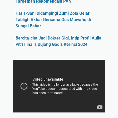
Targetkan Rekomendasi PAN
Haris-Sani Didampingi Zumi Zola Gelar
Tabligh Akbar Bersama Gus Muwafiq di
Sungai Bahar
Bercita-cita Jadi Dokter Gigi, Intip Profil Aulia
Pitri Finalis Bujang Gadis Kerinci 2024