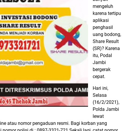
mengeluh
karena tertipu
aplikasi
penghasil
uang bodong,
Share Result
(SR)? Karena
itu, Podal
Jambi
bergerak
cepat.
Hari ini,
Selasa
(16/2/2021),
Polda Jambi
lewat
ine atau nomor pengaduan resmi. Bagi korban yang
 nomor polisi di : 0897-3321-721 Sekali lagi, catat nomor