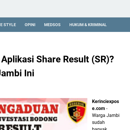
FE STYLE
OPINI
MEDSOS
HUKUM & KRIMINAL
Aplikasi Share Result (SR)?
ambi Ini
Kerinciexpos
e.com
-
Warga Jambi
sudah
banyak