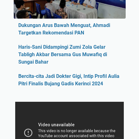
Dukungan Arus Bawah Menguat, Ahmadi
Targetkan Rekomendasi PAN
Haris-Sani Didampingi Zumi Zola Gelar
Tabligh Akbar Bersama Gus Muwafiq di
Sungai Bahar
Bercita-cita Jadi Dokter Gigi, Intip Profil Aulia
Pitri Finalis Bujang Gadis Kerinci 2024