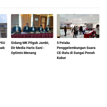
PSU
Sidang MK Pilgub Jambi,
5 Pelaku
mak:
Dir Media Haris-Sani :
Penggelembungan Suara
Optimis Menang
CE-Ratu di Sungai Penuh
Kabur