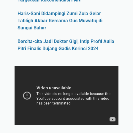
Haris-Sani Didampingi Zumi Zola Gelar
Tabligh Akbar Bersama Gus Muwafiq di
Sungai Bahar
Bercita-cita Jadi Dokter Gigi, Intip Profil Aulia
Pitri Finalis Bujang Gadis Kerinci 2024